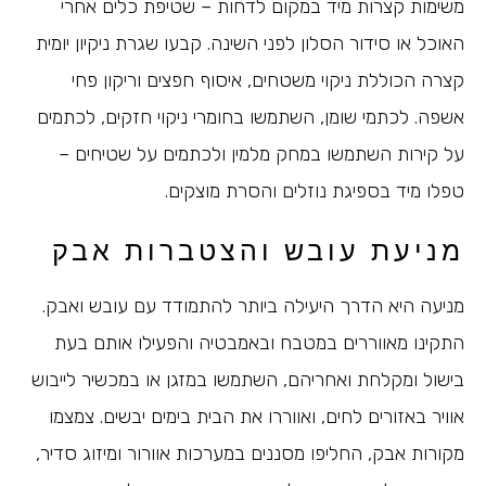
משימות קצרות מיד במקום לדחות – שטיפת כלים אחרי
האוכל או סידור הסלון לפני השינה. קבעו שגרת ניקיון יומית
קצרה הכוללת ניקוי משטחים, איסוף חפצים וריקון פחי
אשפה. לכתמי שומן, השתמשו בחומרי ניקוי חזקים, לכתמים
על קירות השתמשו במחק מלמין ולכתמים על שטיחים –
טפלו מיד בספיגת נוזלים והסרת מוצקים.
מניעת עובש והצטברות אבק
מניעה היא הדרך היעילה ביותר להתמודד עם עובש ואבק.
התקינו מאווררים במטבח ובאמבטיה והפעילו אותם בעת
בישול ומקלחת ואחריהם, השתמשו במזגן או במכשיר לייבוש
אוויר באזורים לחים, ואווררו את הבית בימים יבשים. צמצמו
מקורות אבק, החליפו מסננים במערכות אוורור ומיזוג סדיר,