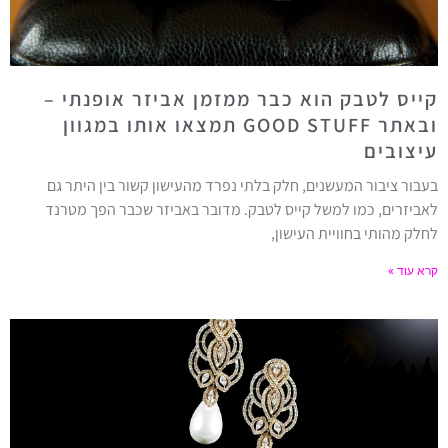
קייס לטבק הוא כבר ממזמן אביזר אופנתי –
ובאתר GOOD STUFF תמצאו אותו במגוון
עיצובים
בעבור ציבור המעשנים, חלק בלתי נפרד מהעישון קשור בין היתר גם
לאביזרים, כמו למשל קייס לטבק. מדובר באביזר שכבר הפך מטרנד
לחלק מהותי בחוויית העישון,
קרא עוד »