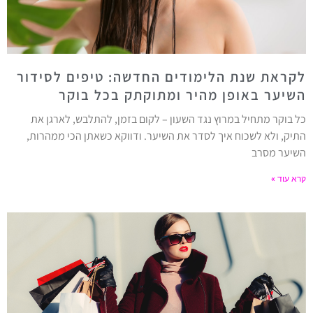
לקראת שנת הלימודים החדשה: טיפים לסידור
השיער באופן מהיר ומתוקתק בכל בוקר
כל בוקר מתחיל במרוץ נגד השעון – לקום בזמן, להתלבש, לארגן את
התיק, ולא לשכוח איך לסדר את השיער. ודווקא כשאתן הכי ממהרות,
השיער מסרב
קרא עוד »