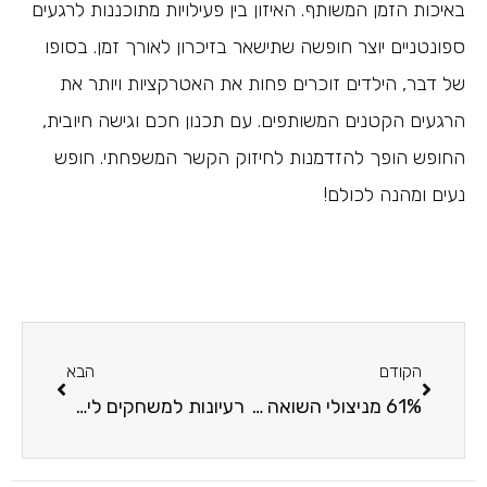
באיכות הזמן המשותף. האיזון בין פעילויות מתוכננות לרגעים
ספונטניים יוצר חופשה שתישאר בזיכרון לאורך זמן. בסופו
של דבר, הילדים זוכרים פחות את האטרקציות ויותר את
הרגעים הקטנים המשותפים. עם תכנון חכם וגישה חיובית,
החופש הופך להזדמנות לחיזוק הקשר המשפחתי. חופש
נעים ומהנה לכולם!
הקודם
הבא
61% מניצולי השואה הן נשים – רבות מהן אלמנות שנשארו לבד
רעיונות למשחקים לילדים בבית: איך הופכים יום רגיל להרפתקה משפחתית?