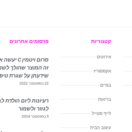
קטגוריות
פרסומים אחרונים
אירועים
סרום ויטמין C
זה המוצר שהולך לשנ
אקססוריז
שידעתן על שגרת טיפ
22 בספטמבר 2022
בגדים
בריאות
רעיונות ליום הולדת לב
לגזור ולשמור
לייף סטייל
5 בספטמבר 2024
עיצוב הבית