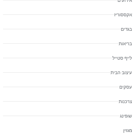
אירועים
אקססוריז
בגדים
בריאות
לייף סטייל
עיצוב הבית
עסקים
צרכנות
שופינג
מגזין