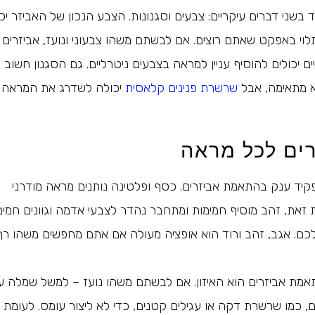
בשני דברים עיקריים: צבעים וסגנונות. הצבע הנכון של האביזר יכו
תלוי באפקט שאתם רוצים. אם לבשתם משהו צבעוני ונועז, אביזרים
ים יכולים להוסיף עניין למראה בצבעים ניטרליים. גם הסגנון חשוב 
א מתאימה, אבל
שרשרת פנינים קלאסית
יכולה לשדרג את המראה
ים לכל מראה
ד ענק בהתאמת אביזרים. כסף ופלטינה נותנים מראה מודרני
ת זאת, זהב מוסיף חמימות ומתחבר נהדר לצבעי אדמה וגוונים חמים
כם. אגב, זהב ורוד הוא אופציה מעולה אם אתם מחפשים משהו רך
התאמת אביזרים הוא האיזון. אם לבשתם משהו נועז – למשל שמלה ע
 כמו שרשרת דקה או עגילים קטנים, כדי לא ליצור עומס. לעומת