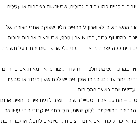
ים בולטים כמו צמידים גדולים, שרשראות בשכבות או עגילים
תשומת לב למחשוף: כשבוחרים שרשראות, המחשוף הוא ממש חשוב. לצווארון V מתאים תליון שעוקב אחרי הצורה של
ם. למחשוף גבוה, כמו צווארון גולף, שרשראות ארוכות יכולות
אביזרים ככה יוצרת מראה הרמוני בלי שהפריטים יתחרו על תשומת
היה במרכז תשומת הלב – זה עוזר ליצור מראה מאוזן. אם בחרתם
ות יותר עדינים. באותו אופן, אם יש לכם שעון מיוחד או טבעת
עדינים יותר בשאר המקומות.
ים – הם גם אביזר סטייל חשוב, וחשוב לדעת איך להתאים אותם.
הבחירה המושלמת. ללוק יומיומי, תיק כתף או קרוס בודי יעשו את
בז' או כחול כהה אם אתם רוצים תיק שיתאים להכל, או לבחור בתי