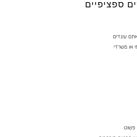
ם ספציפיים
תם עונדים
י או משרדי
 פשוט