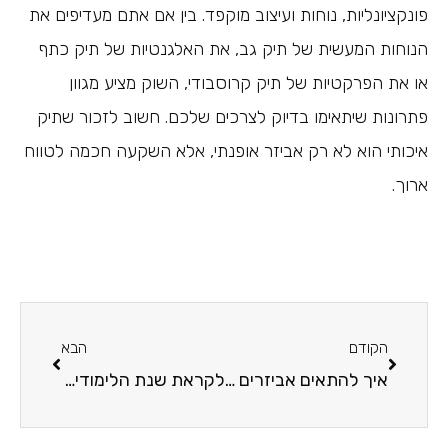
פונקציונליות, נוחות ועיצוב מוקפד. בין אם אתם מעדיפים את
הנוחות המעשית של תיק גב, את האלגנטיות של תיק כתף
או את הפרקטיות של תיק קרוסבודי, השוק מציע מגוון
פתרונות שיתאימו בדיוק לצרכים שלכם. חשוב לזכור שתיק
איכותי הוא לא רק אביזר אופנתי, אלא השקעה חכמה לטווח
ארוך.
הקודם
הבא
איך להתאים אביזרים לבגדים? כל הטיפים והשיטות במקום אחד
לקראת שנת הלימודים החדשה: טיפים לסידור השיער באופן מהיר ומתוקתק בכל בוקר