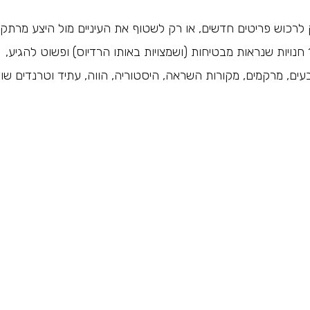
ק לרכוש פריטים חדשים, או רק לשטוף את העיניים מול היצע מרתק
וחכם, תמיד נחמד לקבוע יום עם חבר/ה, לאתר בין 5 ל-10 חנויות שנראות מבטיחות (ושמצויות באותו הרדיוס) ופשוט להגיע,
בעים, מרקמים, מקורות השראה, היסטוריה, הווה, עתיד וטרנדים שווי