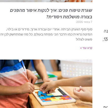
שגרת טיפוח פנים: איך לנקות איפור מהפנים
בצורה מושלמת ויסודית?
7 במאי 2026
סוף סוף הגעתן הביתה. אחרי יום עבודה ארוך, סידורים או בילוי,
נה
המיטה נראית כמו הדבר הכי מפתה בעולם. כל מה שמתחשק לכן זה
ספרדית העונה לשם "אינדיטקס". הקולוקציה הצבעונית כוללת פרטי לבוש, הנעלה ואביזרים משלימים ומתמקדת בגילאים 13-20,
פשוט לצלול
קרא עוד »
ות