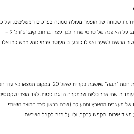
 יודעת שכוחה של הופעה מעולה טמונה בפרטים המשלימים, ועל כן
אם גם אתן אוהבות להשקיע, למצוא פריטים ייחודיים ולהתענג על האופנה של סרטי שחור לבן, עצרו ברחוב קינג' ג'ורג' 9 –
פות תחרה, עיטור מרשים לשיער ואפילו כובע ים מעוטר פרחי גומי, ממש כמו אלו
אוהבים אופנה ובאותה נשימה מעריכים אדריכלות? הכירו את חנות "תמה" שיושבת בקריית שאול 20. במקום תמצאו ל
 עומדות שתי אדריכליות שבמקרה הן גם גיסות. לצד מוצרי טקסטיל
גים של מעצבים מהארץ ומהעולם (שרה בראון לצד המוצר השוודי