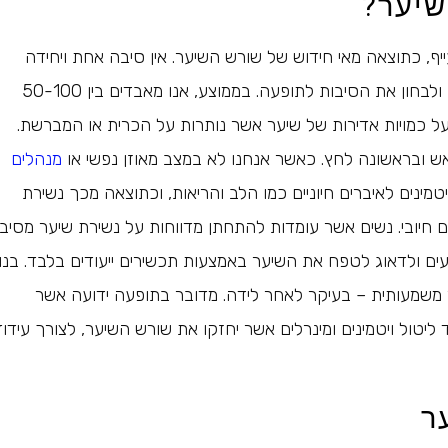
שיער?
ף, כתוצאה מאי חידוש של שורש השיער. אין סיבה אחת ויחידה
לנשירת שיער ולכן חשוב לרדת לשורש (תרתי משמע) העניין ולבחון את הסיבות לתופעה. בממוצע, אנו מאבדים בין 50-100
על כמויות אדירות של שיער אשר נותרות על הכרית או המברשת.
אש ובראשונה לחץ. כאשר אנחנו לא במצב מאוזן נפשי או
מנהלים
מינים לאיברים חיוניים כמו הלב והריאות, וכתוצאה מכך נשירת
ם חיובי. נשים אשר עומדות להתחתן מדווחות על נשירת שיער מסיבי
ים ולדאוג לטפח את השיער באמצעות תכשירים ייעודים בלבד. בנ
ער משמעותית – בעיקר לאחר לידה. מדובר בתופעה ידועה אשר
יטול ויטמינים ומינרלים אשר יחזקו את שורש השיער, לצורך עידוד
ר