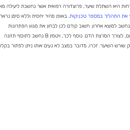
חות היא השתלת שיער, פרוצדורה רפואית אשר נחשבת ליעילה מאו
ע את התהליך במספר טכניקות
, באופן מהיר יחסית וללא סימן נראה
נחשב למוצא אחרון. חשוב קודם לכן לבחון את מגוון הפתרונות
הקיימים בשוק וכן לעסות את הקרקפת כשלוש דקות בכל יום, לצורך המרצת הדם. נוסף לכך, ויטמין B נחשב לתוסף תזונה
 שורש השיער. זכרו, מדובר במצב לא נעים אותו ניתן לפתור בקלו