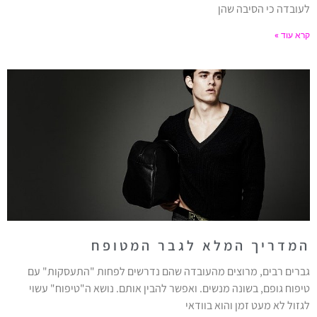
לעובדה כי הסיבה שהן
קרא עוד »
המדריך המלא לגבר המטופח
גברים רבים, מרוצים מהעובדה שהם נדרשים לפחות "התעסקות" עם
טיפוח גופם, בשונה מנשים. ואפשר להבין אותם. נושא ה"טיפוח" עשוי
לגזול לא מעט זמן והוא בוודאי